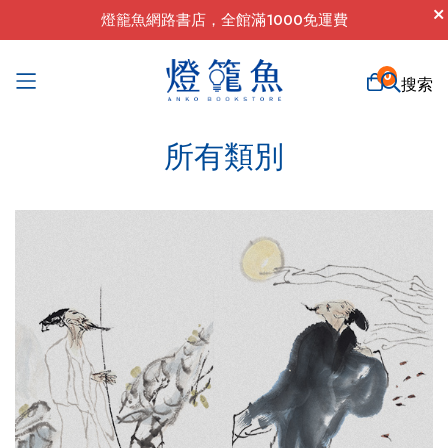
燈籠魚網路書店，全館滿1000免運費
0
搜索
跳
所有類別
過
到
內
容